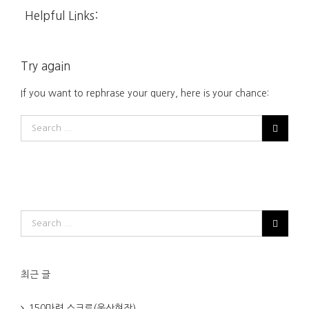
Helpful Links:
Try again
If you want to rephrase your query, here is your chance:
최근 글
150마력 스크류(울산현장)