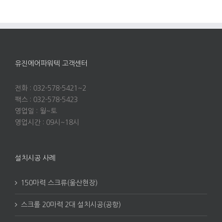
유진에어파워텍 고객센터
전화 : 032-578-5421~2
팩스 : 032-578-5423
영업일 : 월~토
영업시간 : 09시~18시
설치시공 사례
150마력 스크류(울산현장)
스크롤 20마력 2대 설치시공(공항)