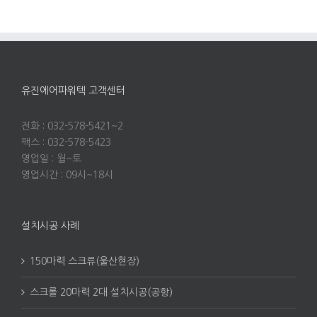
유진에어파워텍 고객센터
전화 : 032-578-5421~2
팩스 : 032-578-5423
영업일 : 월~토
영업시간 : 09시~18시
설치시공 사례
150마력 스크류(울산현장)
스크롤 20마력 2대 설치시공(공항)