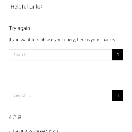
Helpful Links:
Try again
If you want to rephrase your query, here is your chance:
최근 글
150마력 스크류(울산현장)