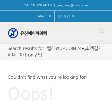
Tel : 032.578.5421~2
gangliong@naver.com
|
About Us
설치시공사례
Search results for: 텔레@UPCOIN24♦」소액결제
테더구매tron구입
Couldn't find what you're looking for!
Oops!