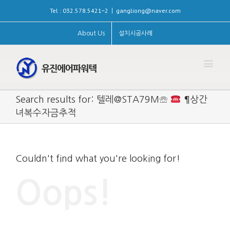
Tel : 032.578.5421~2
gangliong@naver.com
|
About Us
설치시공사례
Search results for: 텔레@STA79M☏
¶상간
녀복수자금추적
Couldn't find what you're looking for!
Oops!