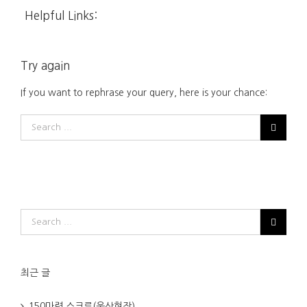
Helpful Links:
Try again
If you want to rephrase your query, here is your chance:
최근 글
150마력 스크류(울산현장)