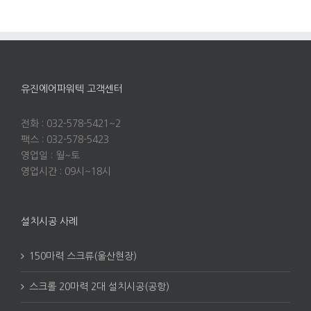
유진에어파워텍 고객센터
전화 : 032-578-5421~2
팩스 : 032-578-5423
영업일 : 월~토
영업시간 : 09시~18시
설치시공 사례
150마력 스크류(울산현장)
스크롤 20마력 2대 설치시공(공항)