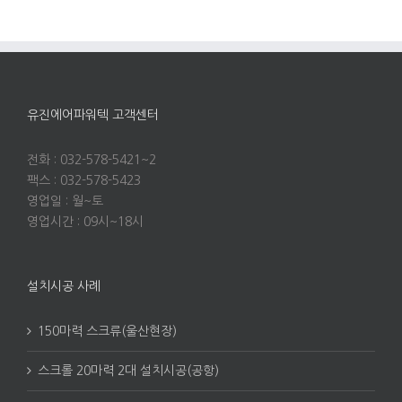
유진에어파워텍 고객센터
전화 : 032-578-5421~2
팩스 : 032-578-5423
영업일 : 월~토
영업시간 : 09시~18시
설치시공 사례
150마력 스크류(울산현장)
스크롤 20마력 2대 설치시공(공항)