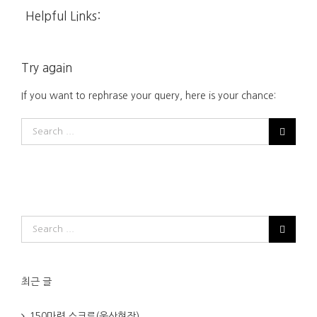
Helpful Links:
Try again
If you want to rephrase your query, here is your chance:
최근 글
150마력 스크류(울산현장)