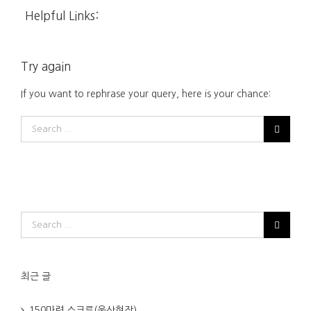
Helpful Links:
Try again
If you want to rephrase your query, here is your chance:
최근 글
150마력 스크류(울산현장)