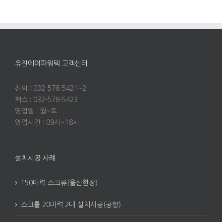
유진에어파워텍 고객센터
전화 : 032-578-5421~2
팩스 : 032-578-5423
영업일 : 월~토
영업시간 : 09시~18시
설치시공 사례
150마력 스크류(울산현장)
스크롤 20마력 2대 설치시공(공항)