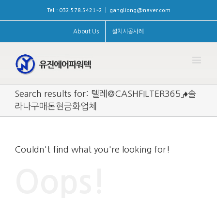
Tel : 032.578.5421~2
gangliong@naver.com
|
About Us
설치시공사례
Search results for: 텔레@CASHFILTER365」♦솔
라나구매돈현금화업체
Couldn't find what you're looking for!
Oops!