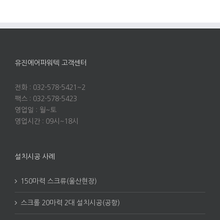
유진에어파워텍 고객센터
전화 : 032-578-5421~2
팩스 : 032-578-5423
영업일 : 월~토
영업시간 : 09시~18시
설치시공 사례
150마력 스크류(울산현장)
스크롤 20마력 2대 설치시공(공항)