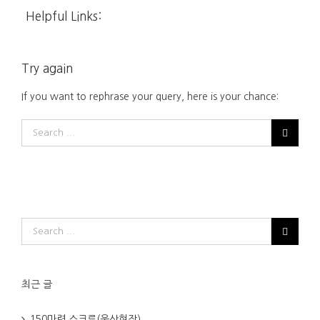
Helpful Links:
Try again
If you want to rephrase your query, here is your chance:
최근 글
150마력 스크류(울산현장)