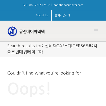
Tel : 032.578.5421~2
gangliong@naver.com
|
About Us
설치시공사례
Search results for: 텔레@CASHFILTER365✺:리
플코인매입테더구매
Couldn't find what you're looking for!
Oops!