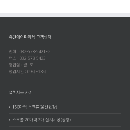
유진에어파워텍 고객센터
전화 : 032-578-5421~2
팩스 : 032-578-5423
영업일 : 월~토
영업시간 : 09시~18시
설치시공 사례
150마력 스크류(울산현장)
스크롤 20마력 2대 설치시공(공항)