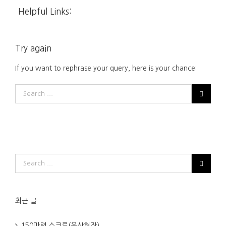
Helpful Links:
Try again
If you want to rephrase your query, here is your chance:
최근 글
150마력 스크류(울산현장)