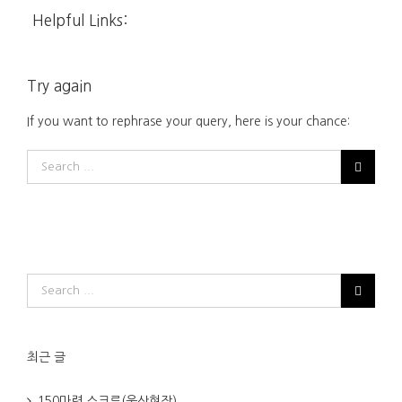
Helpful Links:
Try again
If you want to rephrase your query, here is your chance:
최근 글
150마력 스크류(울산현장)