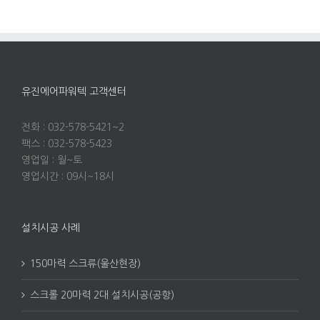
유진에어파워텍 고객센터
전화 : 032-578-5421~2
팩스 : 032-578-5423
영업일 : 월~토
영업시간 : 09시~18시
설치시공 사례
150마력 스크류(울산현장)
스크롤 20마력 2대 설치시공(공항)