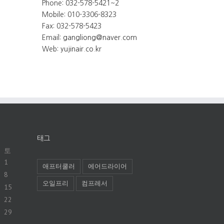
Phone: 032-578-5421~2
Mobile: 010-3306-8323
Fax: 032-578-5423
Email:
gangliong@naver.com
Web:
yujinair.co.kr
태그
토
1
애프터쿨러
에어드라이어
8
오일프리
컴프레서
15
22
29