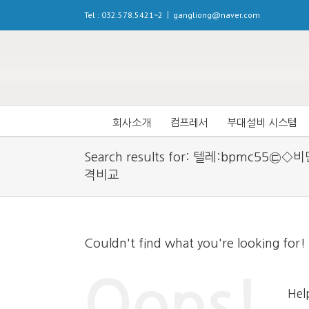
Tel : 032.578.5421~2
gangliong@naver.com
|
회사소개
컴프레서
부대설비 시스템
인사말씀
오일프리 스크루형 컴프레서
냉동식 에어드라
Search results for: 텔레:bpmc
격비교
오시는 길
오일프리 스크롤형 컴프레서
고온용 에어드라
오일 인젝션 벨트구동형 컴프
흡착식 에어드라
오일 인젝션 직결구동형 컴프
에어필터
Couldn't find what you're looking for!
오일 인젝션 VSD인버터형 컴
애프터 쿨러
Oops!
Help