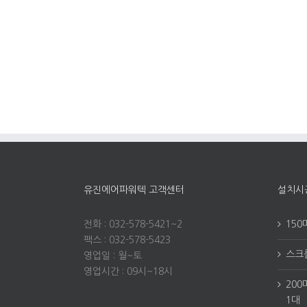
유진에어파워텍 고객센터
설치시
전화 : 032-578-5421~2
150
팩스 : 032-578-5423
스크롤
영업일 : 월~토
영업시간 : 09시~18시
200
1대