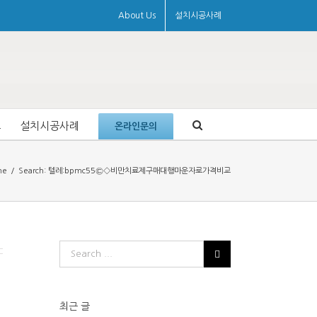
About Us
설치시공사례
료
설치시공사례
온라인문의
me
/
Search: 텔레:bpmc55㉢◇비만치료제구매대행마운자로가격비교
최근 글