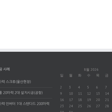
8월 2026
공 사례
일
월
화
수
목
금
마력 스크류(울산현장)
2
3
4
5
6
7
 20마력 2대 설치시공(공항)
9
10
11
12
13
14
16
17
18
19
20
21
마력 인버터 1대 스텐다드 200마력
23
24
25
26
27
28