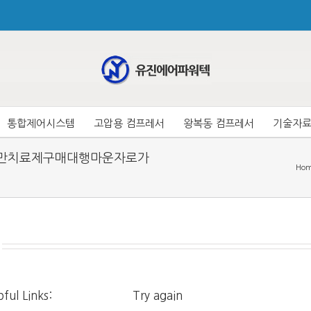
통합제어시스템
고압용 컴프레서
왕복동 컴프레서
기술자
이어
55㉢◇비만치료제구매대행마운자로가
Ho
이어
레서
이어
레서
프레서
ful Links:
Try again