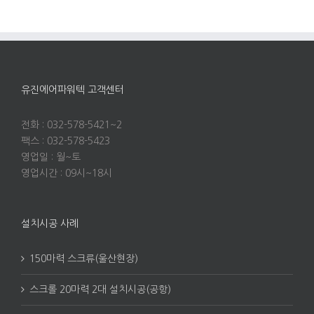
유진에어파워텍 고객센터
전화 : 032-578-5421~2
팩스 : 032-578-5423
영업일 : 월~토
영업시간 : 09시~18시
설치시공 사례
150마력 스크류(울산현장)
스크롤 20마력 2대 설치시공(공항)