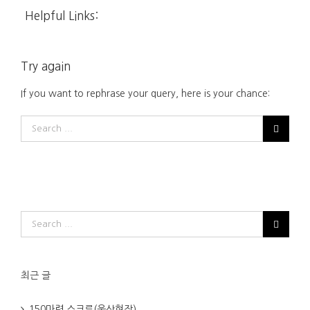
Helpful Links:
Try again
If you want to rephrase your query, here is your chance:
최근 글
150마력 스크류(울산현장)