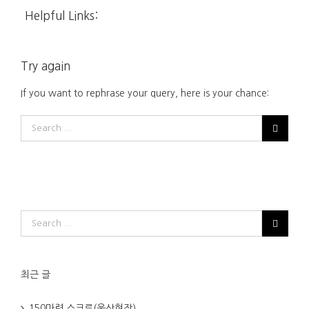
Helpful Links:
Try again
If you want to rephrase your query, here is your chance:
최근 글
150마력 스크류(울산현장)