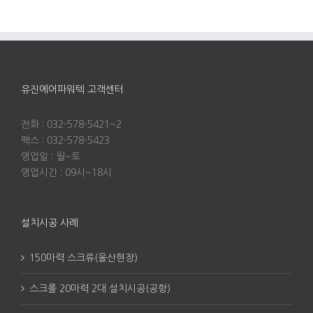
유진에어파워텍 고객센터
전화 : 032-578-5421~2
팩스 : 032-578-5423
영업일 : 월~토
영업시간 : 09시~18시
설치시공 사례
150마력 스크류(울산현장)
스크롤 20마력 2대 설치시공(공항)