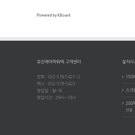
Powered by KBoard
유진에어파워텍 고객센터
설치시
전화 : 032-578-5421~2
150
팩스 : 032-578-5423
스크롤
영업일 : 월~토
영업시간 : 09시~18시
200
1대