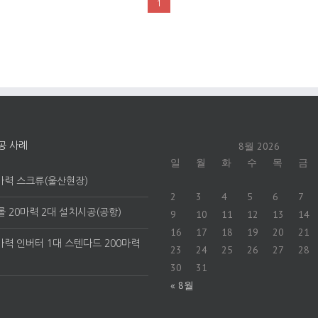
1
8월 2026
공 사례
일
월
화
수
목
금
마력 스크류(울산현장)
2
3
4
5
6
7
 20마력 2대 설치시공(공항)
9
10
11
12
13
14
16
17
18
19
20
21
마력 인버터 1대 스텐다드 200마력
23
24
25
26
27
28
30
31
« 8월