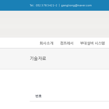
Tel : 032.578.5421~2
gangliong@naver.com
|
회사소개
컴프레서
부대설비 시스템
인사말씀
오일프리 스크루형 컴프레서
냉동식 에어드라
기술자료
오시는 길
오일프리 스크롤형 컴프레서
고온용 에어드라
오일 인젝션 벨트구동형 컴프
흡착식 에어드라
오일 인젝션 직결구동형 컴프
에어필터
오일 인젝션 VSD인버터형 컴
애프터 쿨러
번호