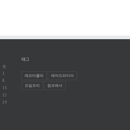
태그
토
1
애프터쿨러
에어드라이어
8
오일프리
컴프레서
15
22
29