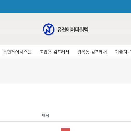
통합제어시스템
고압용 컴프레서
왕복동 컴프레서
기술자
이어
이어
레서
이어
레서
프레서
제목