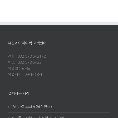
유진에어파워텍 고객센터
전화 : 032-578-5421~2
팩스 : 032-578-5423
영업일 : 월~토
영업시간 : 09시~18시
설치시공 사례
150마력 스크류(울산현장)