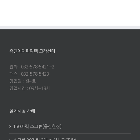
유진에어파워텍 고객센터
전화 : 032-578-5421~2
팩스 : 032-578-5423
영업일 : 월~토
영업시간 : 09시~18시
설치시공 사례
150마력 스크류(울산현장)