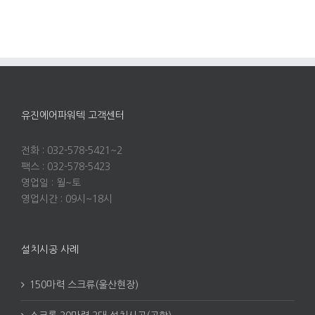
유진에어파워텍 고객센터
전화 : 032-578-5421~2
팩스 : 032-578-5423
영업일 : 월~토
영업시간 : 09시~18시
설치시공 사례
150마력 스크류(울산현장)